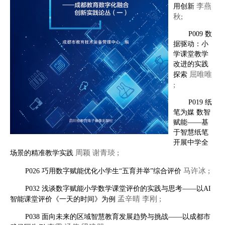
李燕
用创新
秋;
P009 数
据驱动：小
学课堂教学
改进的实践
屈唯唯
探索
;
P019 纸
笔为媒 数智
赋能——基
于智慧纸笔
开展中学全
周颖 谢青琰 ;
场景的精准教学实践
马许冰 ;
P026 巧用数字赋能优化小学生“五育并举”综合评价
P032 浅谈数字赋能小学数学课堂评价的实践与思考——以AI
孟辛晴 李刚 ;
智能课堂评价《一天的时间》为例
P038 面向未来的区域智慧教育发展趋势与挑战——以成都市