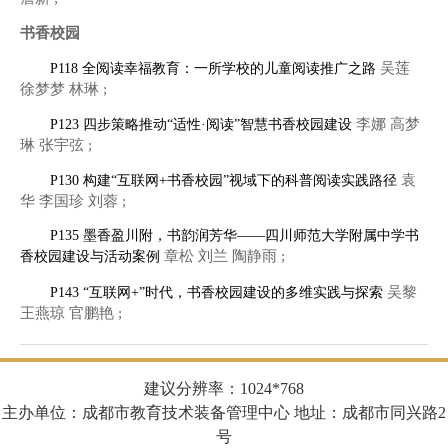
书香校园
吴莲
P118 全阅读幸福教育：一所学校的儿童阅读推广之路
徐梦梦 林琳 ;
李娜 高梦
P123 四步策略推动“适性·阅读”智慧书香校园建设
琳 张宇弦 ;
袁
P130 构建“互联网+书香校园”视域下的科普阅读实践路径
华 李国珍 刘蓉 ;
P135 墨香盈川附，书韵润芳华——四川师范大学附属中学书
章松 刘兰 陶静雨 ;
香校园建设与活动案例
吴黎
P143 “互联网+”时代，书香校园建设的多维实践与探索
王燕琼 官鹏艳 ;
建议分辨率：1024*768
主办单位：成都市教育技术装备管理中心 地址：成都市同兴路2
号