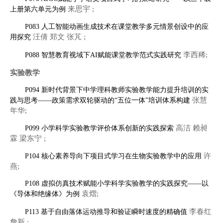
来思宇 ;
上册第六单元为例
P083 人工智能动画生成技术在课堂教学多元情景创设中的应
汪倩 郑文 张芃 ;
用探究
李西稀;
P088 智慧教育视域下AI赋能课堂教学范式实践研究
实验教学
P094 新时代背景下中学理科教师实验教学能力提升培训的实
张慧
践与思考——政策需求双轮驱动的“五位一体”培训体系构建
年华;
高洁 赖昶
P099 小学科学实验教学评价体系创新的实践探索
霖 梁东宁 ;
许
P104 核心素养导向下项目式学习在生物实验教学中的应用
燕;
P108 虚拟仿真技术赋能小学科学实验教学的实践探究——以
袁熠;
《导体和绝缘体》为例
李春红
P113 基于自由落体运动推导和验证瞬时速度的精确值
詹新 ;