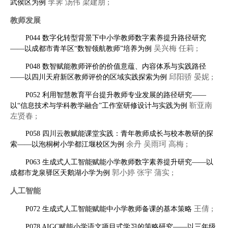
李霁 汤伟 梁建朋 ;
武侯区为例
教师发展
P044 数字化转型背景下中小学教师数字素养提升路径研究
吴兴梅 任莉 ;
——以成都市青羊区“数智领航教师”培养为例
P048 数智赋能教师评价的价值意蕴、内容体系与实践路径
邱阳骄 晏妮 ;
——以四川天府新区教师评价的区域实践探索为例
P052 利用智慧教育平台提升教师专业发展的路径研究——
靳亚南
以“信息技术与学科教学融合”工作室研修设计与实践为例
左贤春 ;
P058 四川云教赋能课堂实践：青年教师成长与校本教研的探
余丹 吴雨珂 高梅 ;
索——以泡桐树小学都江堰校区为例
P063 生成式人工智能赋能小学教师数字素养提升研究——以
郭小婷 张宇 蒲实 ;
成都市龙泉驿区天鹅湖小学为例
人工智能
王倩 ;
P072 生成式人工智能赋能中小学教师备课的基本策略
P078 AIGC赋能小学语文项目式学习的策略研究——以三年级