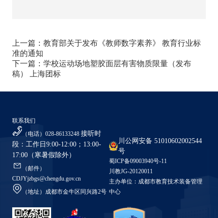
上一篇：
教育部关于发布《教师数字素养》 教育行业标
准的通知
下一篇：
学校运动场地塑胶面层有害物质限量（发布
稿） 上海团标
联系我们
接听时
（电话）028-86133248
川公网安备 51010602002544
段：工作日9:00-12:00；13:00-
号
17:00（寒暑假除外）
蜀ICP备09003940号-11
（邮件）
川教JG-20120011
CDJYjzbgs@chengdu.gov.cn
主办单位：成都市教育技术装备管理
（地址）成都市金牛区同兴路2号
中心