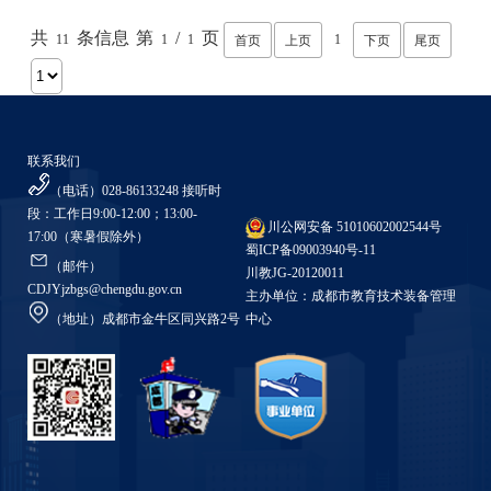
共
条信息
第
/
页
11
1
1
1
首页
上页
下页
尾页
联系我们
（电话）028-86133248
接听时
段：工作日9:00-12:00；13:00-
川公网安备 51010602002544号
17:00（寒暑假除外）
蜀ICP备09003940号-11
（邮件）
川教JG-20120011
CDJYjzbgs@chengdu.gov.cn
主办单位：成都市教育技术装备管理
（地址）成都市金牛区同兴路2号
中心