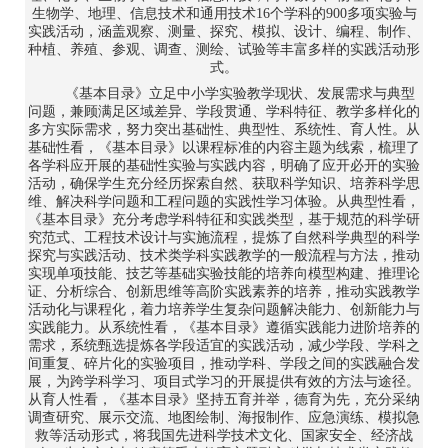
生物学、地理、信息技术和通用技术16个学科的900多项实验与
实践活动，涵盖观察、测量、探究、模拟、设计、编程、制作、
种植、养殖、参观、调查、测绘、试验等丰富多样的实践活动形
式。
《基本目录》立足中小学实验教学现状、发展需求与典型
问题，兼顾满足区域差异、学段贯通、学科特征、教学多样化的
多方实际需求，努力突出基础性、典型性、系统性、育人性。从
基础性看，《基本目录》以课程标准的内容主题为线索，梳理了
各学科应开展的基础性实验与实践内容，明确了应开必开的实验
活动，确保学生充分经历探索自然、获取科学知识、培养科学思
维、解决科学问题和工程问题的实践性学习体验。从典型性看，
《基本目录》充分考虑学科特征和实践类型，基于规范的科学研
究范式、工程技术设计与实施流程，提炼了自然科学典型的科学
探究与实践活动、技术类学科实践教学的一般流程与方法，推动
实现单项技能、技艺等基础实验技能的培养向模型构建、推理论
证、分析综合、创新思维等高阶实践素养的培养，推动实践教学
活动化与课程化，着力培养学生复杂问题解决能力、创新能力与
实践能力。从系统性看，《基本目录》遵循实践能力进阶培养的
需求，系统甄选提炼各学段适宜的实践活动，减少学段、学科之
间重复、碎片化的实验项目，推动学科、学段之间的实践融合发
展，为跨学科学习、项目式学习的开展提供有效的方法与途径。
从育人性看，《基本目录》坚持五育并举，德育为先，充分采纳
调查研究、展示交流、地图绘制、海报制作、应急演练、模拟急
救等活动形式，将我国先进科学技术文化、国家安全、经济战