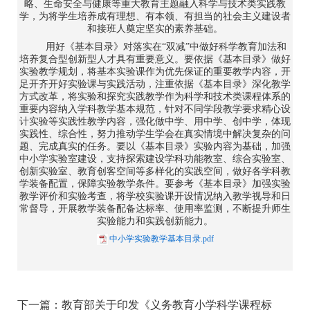
略、生命安全与健康等重大教育主题融入科学与技术类实践教
学，为将学生培养成有理想、有本领、有担当的社会主义建设者
和接班人奠定坚实的素养基础。
用好《基本目录》对落实在“双减”中做好科学教育加法和
培养复合型创新型人才具有重要意义。要依据《基本目录》做好
实验教学规划，将基本实验课作为优先保证的重要教学内容，开
足开齐开好实验课与实践活动，注重依据《基本目录》深化教学
方式改革，将实验和探究实践教学作为科学和技术类课程体系的
重要内容纳入学科教学基本规范，针对不同学段教学要求精心设
计实验等实践性教学内容，强化做中学、用中学、创中学，体现
实践性、综合性，努力推动学生学会在真实情境中解决复杂的问
题、完成真实的任务。要以《基本目录》实验内容为基础，加强
中小学实验室建设，支持探索建设学科功能教室、综合实验室、
创新实验室、教育创客空间等多样化的实践空间，做好各学科教
学装备配置，保障实验教学条件。要参考《基本目录》加强实验
教学评价和实验考查，将学校实验课开设情况纳入教学视导和日
常督导，开展教学装备配备达标率、使用率监测，不断提升师生
实验能力和实践创新能力。
中小学实验教学基本目录.pdf
下一篇：
教育部关于印发《义务教育小学科学课程标