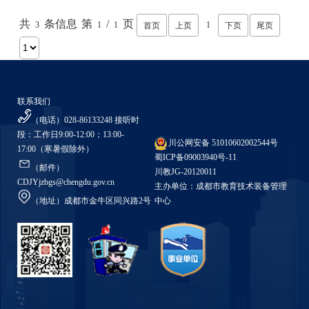
共
条信息
第
/
页
3
1
1
1
首页
上页
下页
尾页
联系我们
（电话）028-86133248
接听时
段：工作日9:00-12:00；13:00-
川公网安备 51010602002544号
17:00（寒暑假除外）
蜀ICP备09003940号-11
（邮件）
川教JG-20120011
CDJYjzbgs@chengdu.gov.cn
主办单位：成都市教育技术装备管理
（地址）成都市金牛区同兴路2号
中心